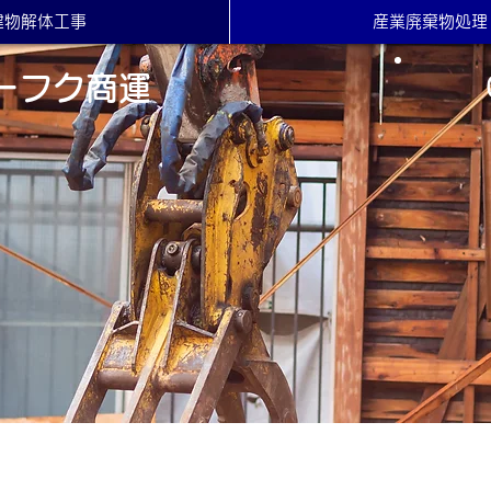
建物解体工事
産業廃棄物処理
ーフク商運