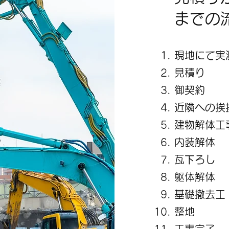
までの
現地にて
見積り
御契約
近隣への挨
建物解体工
内装解体
瓦下ろし
躯体解体
基礎撤去工
整地