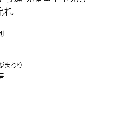
流れ
実測
拶まわり
事